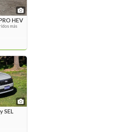
n PRO HEV
bridos más
ry SEL