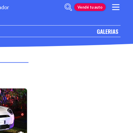
ador
Vendé tu auto
GALERIAS