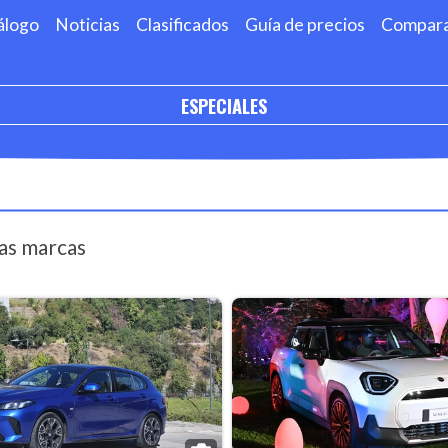
álogo
Noticias
Clasificados
Guía de precios
Compar
ESPECIALES
las marcas