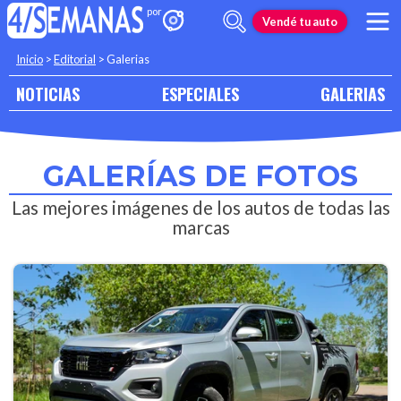
Vendé tu auto
Inicio
>
Editorial
>
Galerias
NOTICIAS
ESPECIALES
GALERIAS
GALERÍAS DE FOTOS
Las mejores imágenes de los autos de todas las
marcas