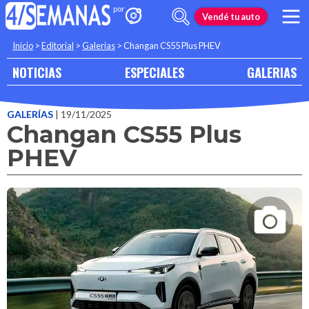
Vendé tu auto
Inicio
>
Editorial
>
Galerias
>
Changan CS55 Plus PHEV
NOTICIAS
ESPECIALES
GALERIAS
GALERÍAS
| 19/11/2025
Changan CS55 Plus
PHEV