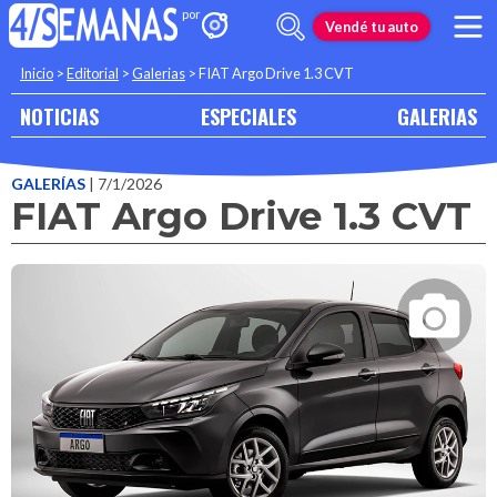
Vendé tu auto
Inicio
>
Editorial
>
Galerias
>
FIAT Argo Drive 1.3 CVT
NOTICIAS
ESPECIALES
GALERIAS
GALERÍAS
| 7/1/2026
FIAT Argo Drive 1.3 CVT