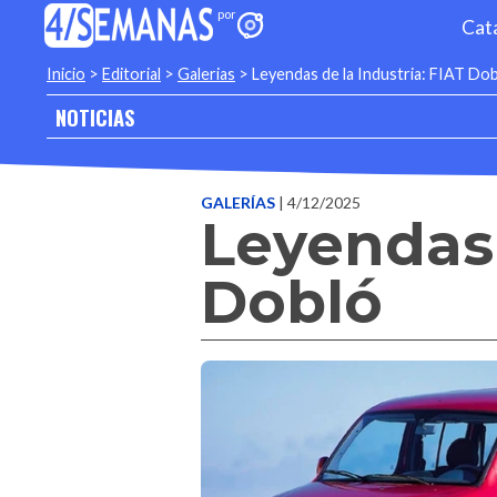
Cat
Inicio
>
Editorial
>
Galerias
>
Leyendas de la Industria: FIAT Do
NOTICIAS
GALERÍAS
| 4/12/2025
Leyendas 
Dobló