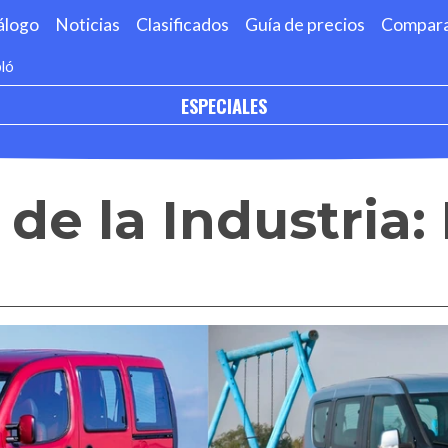
álogo
Noticias
Clasificados
Guía de precios
Compar
bló
ESPECIALES
de la Industria: