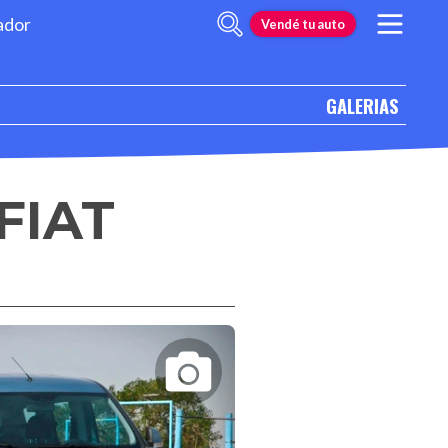
ador
Vendé tu auto
GALERIAS
 FIAT