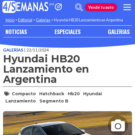
Vendé tu auto
Inicio
>
Editorial
>
Galerias
>
Hyundai HB20 Lanzamiento en Argentina
NOTICIAS
ESPECIALES
GALERIAS
GALERÍAS
| 22/11/2024
Hyundai HB20
Lanzamiento en
Argentina
Compacto
Hatchback
Hb20
Hyundai
Lanzamiento
Segmento B