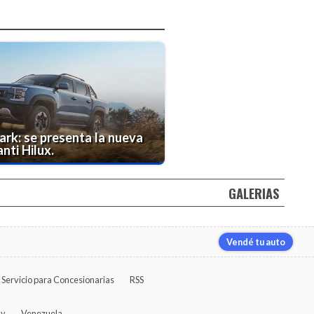
rk: se presenta la nueva
nti Hilux.
GALERIAS
Vendé tu auto
Servicio para Concesionarias
RSS
ay
Venezuela