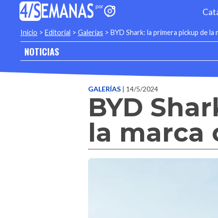
Cat
Inicio
>
Editorial
>
Galerias
>
BYD Shark: la primera pickup de la 
NOTICIAS
GALERÍAS
| 14/5/2024
BYD Shark
la marca 