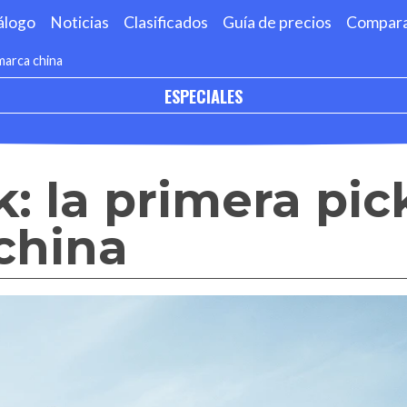
álogo
Noticias
Clasificados
Guía de precios
Compar
marca china
ESPECIALES
: la primera pi
china