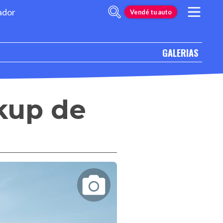
ador
Vendé tu auto
GALERIAS
ckup de