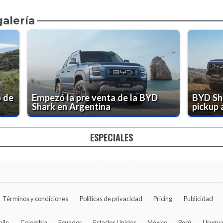
galería
o de
Empezó la pre venta de la BYD
BYD Sha
Shark en Argentina
pickup a
ESPECIALES
Términos y condiciones
Políticas de privacidad
Pricing
Publicidad
hile
Colombia
Ecuador
Estados Unidos
México
Perú
Urugu