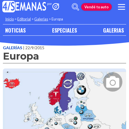
Vendé tu auto
Inicio
>
Editorial
>
Galerias
>
Europa
NOTICIAS
ESPECIALES
GALERIAS
GALERÍAS
| 22/9/2015
Europa